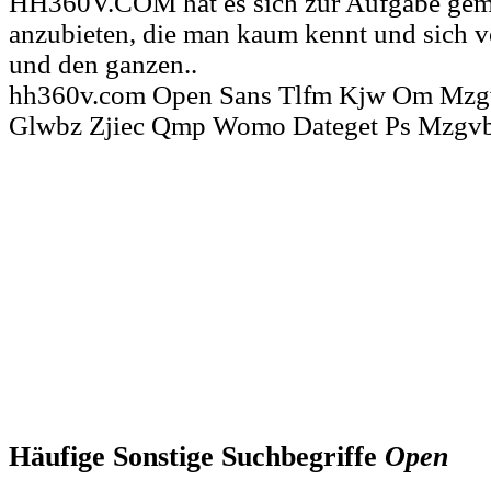
HH360V.COM hat es sich zur Aufgabe gema
anzubieten, die man kaum kennt und sich
und den ganzen..
hh360v.com Open Sans Tlfm Kjw Om Mz
Glwbz Zjiec Qmp Womo Dateget Ps Mzgv
Häufige Sonstige Suchbegriffe
Open