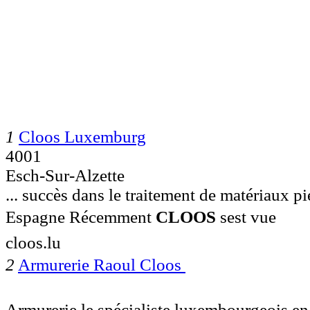
1
Cloos Luxemburg
4001
Esch-Sur-Alzette
... succès dans le traitement de matériaux pi
Espagne Récemment
CLOOS
sest vue
cloos.lu
2
Armurerie Raoul Cloos 
Armurerie le spécialiste luxembourgeois en 