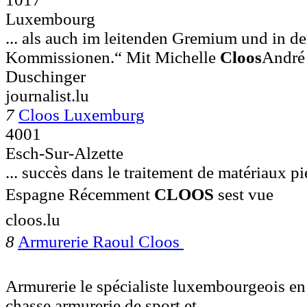
Luxembourg
... als auch im leitenden Gremium und in d
Kommissionen.“ Mit Michelle
Cloos
André
Duschinger
journalist.lu
7
Cloos Luxemburg
4001
Esch-Sur-Alzette
... succès dans le traitement de matériaux pi
Espagne Récemment
CLOOS
sest vue
cloos.lu
8
Armurerie Raoul Cloos 
Armurerie le spécialiste luxembourgeois en 
chasse armurerie de sport et