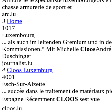
chasse armurerie de sport et
arc.lu
3
Home
1017
Luxembourg
... als auch im leitenden Gremium und in d
Kommissionen.“ Mit Michelle
Cloos
André
Duschinger
journalist.lu
4
Cloos Luxemburg
4001
Esch-Sur-Alzette
... succès dans le traitement de matériaux pi
Espagne Récemment
CLOOS
sest vue
cloos.lu