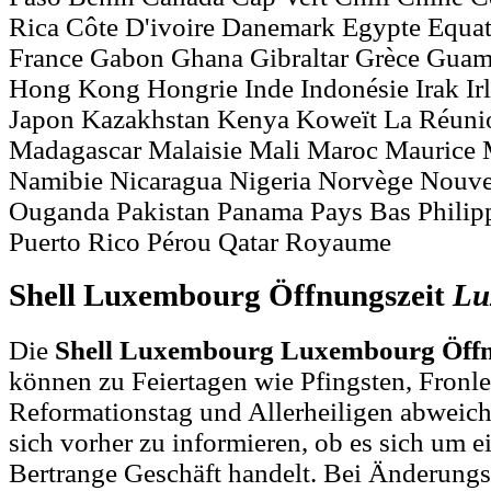
Rica Côte D'ivoire Danemark Egypte Equat
France Gabon Ghana Gibraltar Grèce Gua
Hong Kong Hongrie Inde Indonésie Irak Irla
Japon Kazakhstan Kenya Koweït La Réuni
Madagascar Malaisie Mali Maroc Maurice
Namibie Nicaragua Nigeria Norvège Nouv
Ouganda Pakistan Panama Pays Bas Philipp
Puerto Rico Pérou Qatar Royaume
Shell Luxembourg Öffnungszeit
Lu
Die
Shell Luxembourg Luxembourg Öffn
können zu Feiertagen wie Pfingsten, Fronl
Reformationstag und Allerheiligen abweich
sich vorher zu informieren, ob es sich um ei
Bertrange Geschäft handelt. Bei Änderung