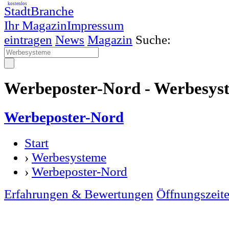
kostenlos
StadtBranche
Ihr Magazin
Impressum
eintragen
News
Magazin
Suche:
Werbeposter-Nord - Werbesys
Werbeposter-Nord
Start
›
Werbesysteme
›
Werbeposter-Nord
Erfahrungen & Bewertungen
Öffnungszeit